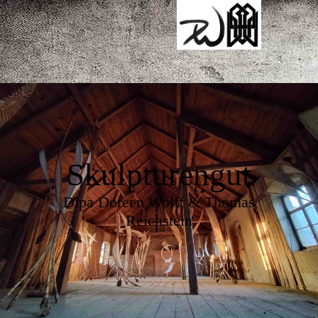
Skulpturengut
Dipa Doreen Wolff & Thomas
Reichstein