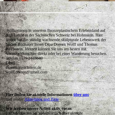
Willkommen in unserem Bronzeplastischem Erlebnisland auf
dem Lande in der Sächsischen Schweiz bei Hohnstein. Hier
finden Sie das ständig wachsende skulpturale Lebenswerk der
beiden Bildhauer Innen Dipa Doreen Wolff und Thomas
Reichstein. Jderzeit können Sie uns am besten mit
Voranmeldung hier direkt oder bei einer Wanderung besuchen.
Telefon 0179 2448640
Email
thomas@reichstein.de
wolff.doreen@gmail.com
Hier finden Sie aktuelle Informationen
über uns
und unsere
Aktivitäten und Ziele
.
Wir treiben unsere Arbeit aktiv voran
und informieren Sie kontinuierlich über aktuelle