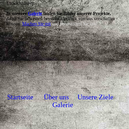
Entwicklungen.
In unserer
Galerie
finden Sie Bilder unserer Projekte,
damit Sie sich einen besseren Eindruck von uns verschaffen
können.
Machen Sie mit
und unterstützen Sie uns!
Startseite
Über uns
Unsere Ziele
Galerie