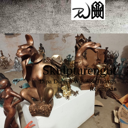
Skulpturengut
Dipa Doreen Wolff & Thomas
Reichstein